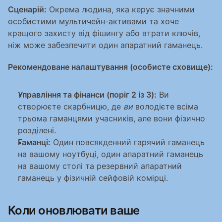
Сценарій:
 Окрема людина, яка керує значними 
особистими мультичейн-активами та хоче 
кращого захисту від фішингу або втрати ключів, 
ніж може забезпечити один апаратний гаманець.
Рекомендоване налаштування (особисте сховище):
Управління та фінанси (поріг 2 із 3):
 Ви 
створюєте скарбницю, де 
ви
 володієте всіма 
трьома гаманцями учасників, але вони фізично 
розділені.
Гаманці:
 Один повсякденний гарячий гаманець 
на вашому ноутбуці, один апаратний гаманець 
на вашому столі та резервний апаратний 
гаманець у фізичній сейфовій комірці.
Коли оновлювати ваше 