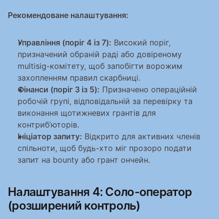
Рекомендоване налаштування:
Управління (поріг 4 із 7):
 Високий поріг, 
призначений обраній раді або довіреному 
multisig-комітету, щоб запобігти ворожим 
захопленням правил скарбниці.
Фінанси (поріг 3 із 5):
 Призначено операційній 
робочій групі, відповідальній за перевірку та 
виконання щотижневих грантів для 
контриб’юторів.
Ініціатор запиту:
 Відкрито для активних членів 
спільноти, щоб будь-хто міг прозоро подати 
запит на bounty або грант ончейн.
Налаштування 4: Соло-оператор 
(розширений контроль)