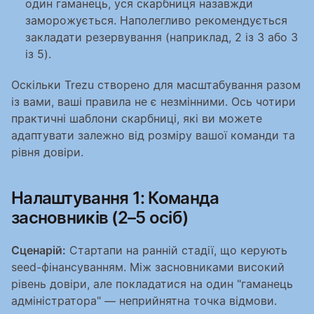
один гаманець, уся скарбниця назавжди 
заморожується. Наполегливо рекомендується 
закладати резервування (наприклад, 2 із 3 або 3 
із 5).
Оскільки Trezu створено для масштабування разом 
із вами, ваші правила не є незмінними. Ось чотири 
практичні шаблони скарбниці, які ви можете 
адаптувати залежно від розміру вашої команди та 
рівня довіри.
Налаштування 1: Команда 
засновників (2–5 осіб)
Сценарій:
 Стартапи на ранній стадії, що керують 
seed-фінансуванням. Між засновниками високий 
рівень довіри, але покладатися на один "гаманець 
адміністратора" — неприйнятна точка відмови.