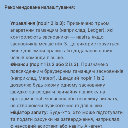
Рекомендоване налаштування:
Управління (поріг 2 із 3):
 Призначено трьом 
апаратним гаманцям (наприклад, Ledger), які 
контролюють засновники — навіть якщо 
засновників менше ніж 3. Це використовується 
лише для зміни правил або додавання нових 
членів команди пізніше.
Фінанси (поріг 1 із 2 або 2 із 3):
 Призначено 
повсякденним браузерним гаманцям засновників 
(наприклад, Meteor). Швидкий поріг 1 із 2 
дозволяє будь-якому одному засновнику 
швидко затвердити звичайну підписку на 
програмне забезпечення або невелику виплату, 
не створюючи вузького місця для інших.
Ініціатор запиту:
 Будь-хто, хто може підготувати 
та подати рахунки на затвердження, наприклад 
фінансовий асистент або навіть AI-агент.