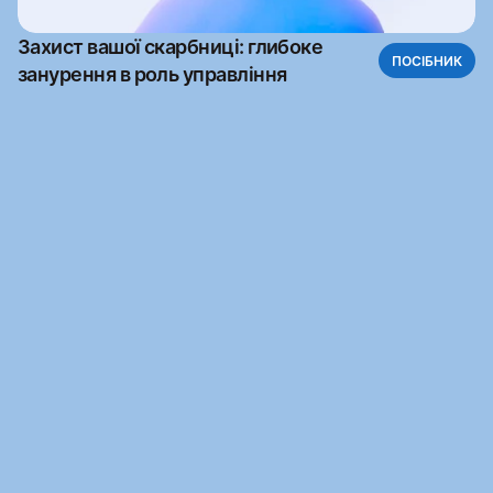
Захист вашої скарбниці: глибоке
ПОСІБНИК
занурення в роль управління
Готові розпочати?
Створіть свою крипто-скарбницю абсолютно 
безкоштовно.
Почніть безкоштовно
Почніть безкоштовно