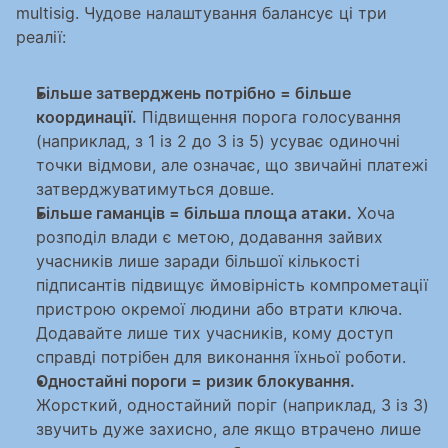
multisig. Чудове налаштування балансує ці три 
реалії:
Більше затверджень потрібно = більше 
координації.
 Підвищення порога голосування 
(наприклад, з 1 із 2 до 3 із 5) усуває одиночні 
точки відмови, але означає, що звичайні платежі 
затверджуватимуться довше.
Більше гаманців = більша площа атаки.
 Хоча 
розподіл влади є метою, додавання зайвих 
учасників лише заради більшої кількості 
підписантів підвищує ймовірність компрометації 
пристрою окремої людини або втрати ключа. 
Додавайте лише тих учасників, кому доступ 
справді потрібен для виконання їхньої роботи.
Одностайні пороги = ризик блокування.
Жорсткий, одностайний поріг (наприклад, 3 із 3) 
звучить дуже захисно, але якщо втрачено лише 