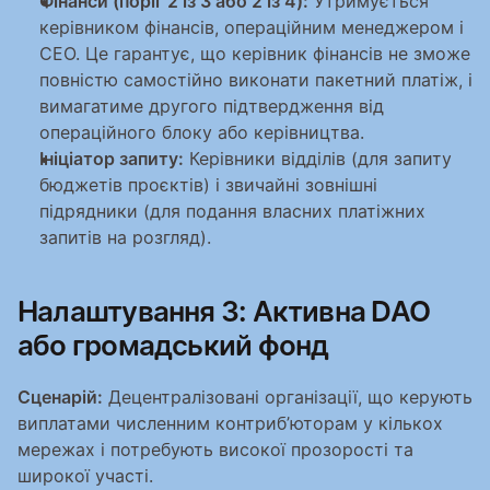
Фінанси (поріг 2 із 3 або 2 із 4):
 Утримується 
керівником фінансів, операційним менеджером і 
CEO. Це гарантує, що керівник фінансів не зможе 
повністю самостійно виконати пакетний платіж, і 
вимагатиме другого підтвердження від 
операційного блоку або керівництва.
Ініціатор запиту:
 Керівники відділів (для запиту 
бюджетів проєктів) і звичайні зовнішні 
підрядники (для подання власних платіжних 
запитів на розгляд).
Налаштування 3: Активна DAO 
або громадський фонд
Сценарій:
 Децентралізовані організації, що керують 
виплатами численним контриб’юторам у кількох 
мережах і потребують високої прозорості та 
широкої участі.