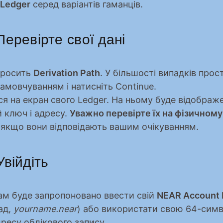
Ledger
 серед варіантів гаманців.
Перевірте свої дані
просить 
Derivation Path
. У більшості випадків прост
амовчуванням і натисніть Continue.
я на екран свого Ledger. На ньому буде відображе
 ключ і адресу. 
Уважно перевірте їх на фізичному
, якщо вони відповідають вашим очікуванням.
Увійдіть
ам буде запропоновано ввести свій 
NEAR Account 
д, 
yourname.near
) або використати свою 64-симв
ресу облікового запису.