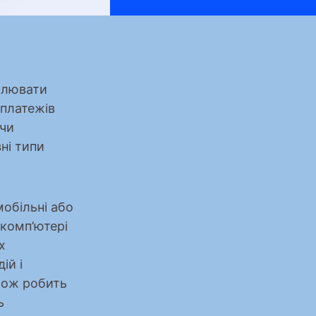
лювати 
платежів 
чи 
і типи 
обільні або 
комп’ютері 
 
й і 
кож робить 
 