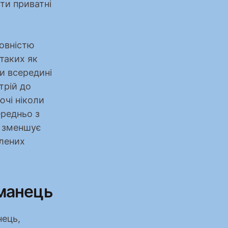
ти приватні 
овністю 
таких як 
и всередині 
рій до 
чі ніколи 
редньо з 
 зменшує 
лених 
аманець
ець, 