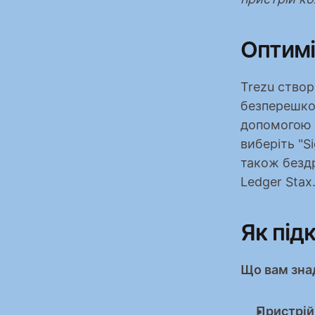
Оптимі
Trezu створ
безперешкод
допомогою б
виберіть "Si
також бездр
Ledger Stax
Як під
Що вам зна
Пристрій