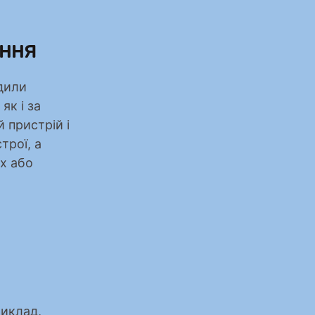
ання
дили 
к і за 
пристрій і 
рої, а 
x або 
иклад, 