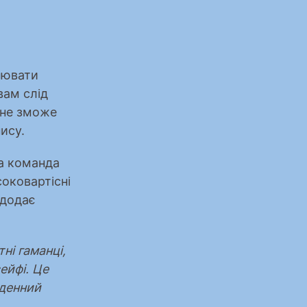
ювати 
ам слід 
не зможе 
ису.
а команда 
оковартісні 
додає 
і гаманці, 
йфі. Це 
денний 