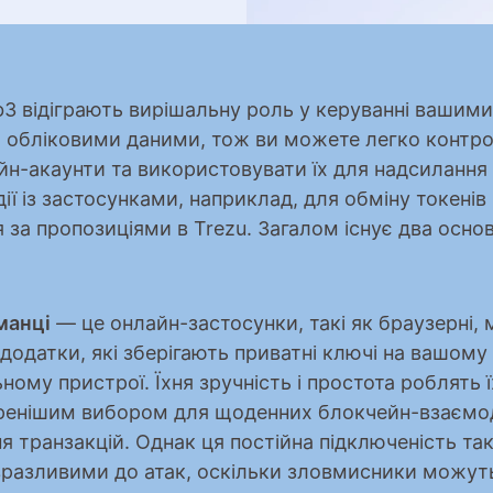
eb3 відіграють вирішальну роль у керуванні вашими 
 обліковими даними, тож ви можете легко контро
йн-акаунти та використовувати їх для надсилання 
ії із застосунками, наприклад, для обміну токенів 
 за пропозиціями в Trezu. Загалом існує два основн
манці
 — це онлайн-застосунки, такі як браузерні, м
 додатки, які зберігають приватні ключі на вашому 
ному пристрої. Їхня зручність і простота роблять їх
енішим вибором для щоденних блокчейн-взаємоді
я транзакцій. Однак ця постійна підключеність та
 вразливими до атак, оскільки зловмисники можуть