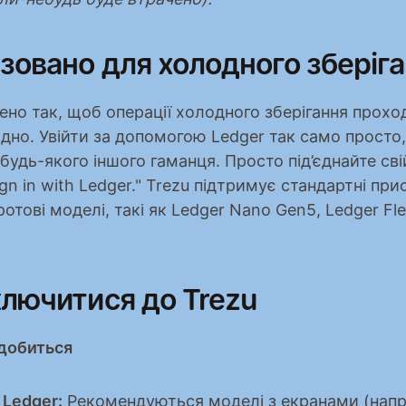
зовано для холодного зберіг
ено так, щоб операції холодного зберігання прохо
но. Увійти за допомогою Ledger так само просто, я
удь-якого іншого гаманця. Просто під’єднайте свій 
gn in with Ledger." Trezu підтримує стандартні прист
отові моделі, такі як Ledger Nano Gen5, Ledger Fle
.
ключитися до Trezu
добиться
 Ledger:
 Рекомендуються моделі з екранами (напр