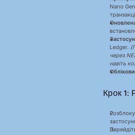
Nano Gen5
транзакці
Оновлена
встановл
Застосун
Ledger. 
(
через NEA
навіть к
Облікови
Крок 1:
Розблокуй
застосун
Перейдіть