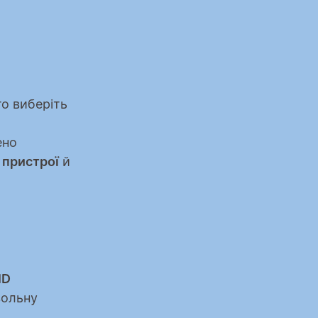
о виберіть 
но 
 пристрої
 й 
ID
ольну 