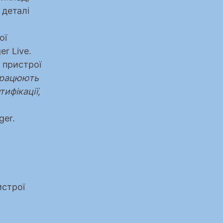
деталі 
ї 
r Live.
пристрої 
працюють 
фікації, 
ger.
строї 