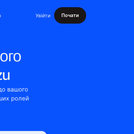
Почати
о
Увійти
Почати
ого
zu
до вашого 
ших ролей 