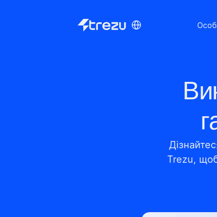
Select Language
Особ
Ви
г
Дізнайтес
Trezu, що