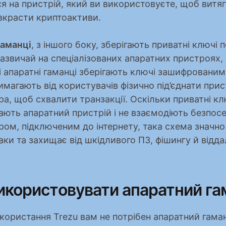
я на пристрій, який ви використовуєте, щоб витяг
 вкрасти криптоактиви.
гаманці
, з іншого боку, зберігають приватні ключі п
азвичай на спеціалізованих апаратних пристроях, 
і апаратні гаманці зберігають ключі зашифрованим
имагають від користувачів фізично під’єднати прист
а, щоб схвалити транзакції. Оскільки приватні клю
ають апаратний пристрій і не взаємодіють безпосе
ром, підключеним до інтернету, така схема значно
ки та захищає від шкідливого ПЗ, фішингу й відда
икористовувати апаратний г
користання Trezu вам не потрібен апаратний гаман