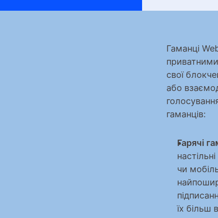
​​Гаманці W
приватними
свої блокче
або взаємод
голосування
гаманців:
Гарячі га
настільні
чи мобіль
найпошир
підписанн
їх більш