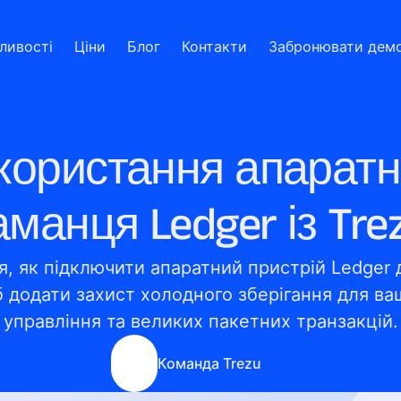
ливості
Ціни
Блог
Контакти
Забронювати дем
користання апаратн
аманця Ledger із Tre
я, як підключити апаратний пристрій Ledger 
б додати захист холодного зберігання для ва
управління та великих пакетних транзакцій.
Команда Trezu