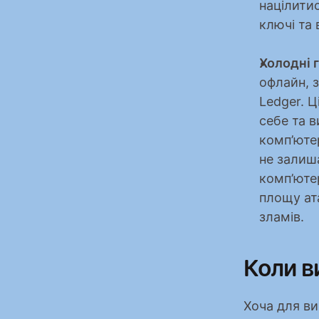
націлитис
ключі та
Холодні 
офлайн, з
Ledger. Ц
себе та в
комп’ютер
не залиш
комп’юте
площу ата
зламів.
Коли в
Хоча для ви