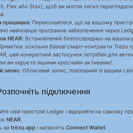
, Flex або Stax), щоб ви могли легко переглядати 
й.
 прошивка:
 Переконайтеся, що на вашому пристро
ено найновіше програмне забезпечення через Ledge
ок NEAR:
 Встановлений безпосередньо на вашому 
Примітка: оскільки базові смарт-контракти Trezu 
R, цей конкретний застосунок потрібен для автенти
оли ви керуєте іншими кросчейн-активами).
й запис:
 Обліковий запис, пов’язаний із вашим Led
 Розпочніть підключення
те свій пристрій Ledger і відкрийте на самому при
ок 
NEAR
.
 на 
trezu.app
 і натисніть 
Connect Wallet
.