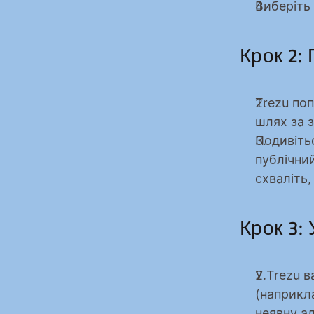
Виберіть 
Крок 2: 
Trezu по
шлях за з
Подивітьс
публічний
схваліть
Крок 3: 
У Trezu в
(наприкла
неявну ад