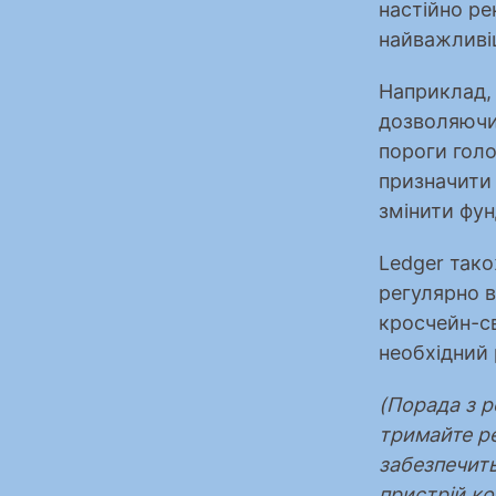
настійно ре
найважливі
Наприклад,
дозволяючи
пороги голо
призначити 
змінити фун
Ledger тако
регулярно в
кросчейн-св
необхідний 
(Порада з р
тримайте ре
забезпечить
пристрій ко