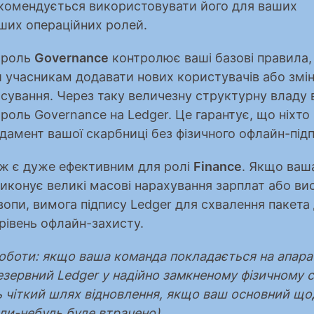
комендується використовувати його для ваших 
ших операційних ролей.
 роль 
Governance
 контролює ваші базові правила, 
 учасникам додавати нових користувачів або змін
сування. Через таку величезну структурну владу в
роль Governance на Ledger. Це гарантує, що ніхто 
дамент вашої скарбниці без фізичного офлайн-підп
ж є дуже ефективним для ролі 
Finance
. Якщо ваш
иконує великі масові нарахування зарплат або вис
опи, вимога підпису Ledger для схвалення пакета 
рівень офлайн-захисту.
оботи: якщо ваша команда покладається на апаратн
зервний Ledger у надійно замкненому фізичному се
 чіткий шлях відновлення, якщо ваш основний що
ли-небудь буде втрачено).