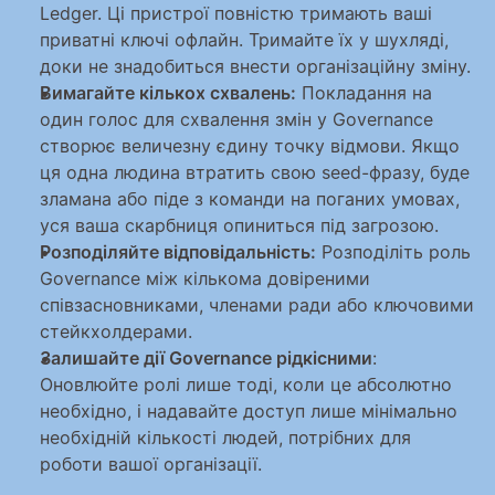
Ledger. Ці пристрої повністю тримають ваші 
приватні ключі офлайн. Тримайте їх у шухляді, 
доки не знадобиться внести організаційну зміну.
Вимагайте кількох схвалень:
 Покладання на 
один голос для схвалення змін у Governance 
створює величезну єдину точку відмови. Якщо 
ця одна людина втратить свою seed-фразу, буде 
зламана або піде з команди на поганих умовах, 
уся ваша скарбниця опиниться під загрозою.
Розподіляйте відповідальність:
 Розподіліть роль 
Governance між кількома довіреними 
співзасновниками, членами ради або ключовими 
стейкхолдерами.
Залишайте дії Governance рідкісними
: 
Оновлюйте ролі лише тоді, коли це абсолютно 
необхідно, і надавайте доступ лише мінімально 
необхідній кількості людей, потрібних для 
роботи вашої організації.