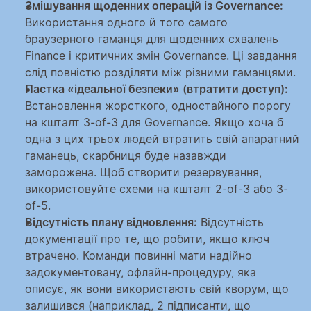
Змішування щоденних операцій із Governance:
Використання одного й того самого 
браузерного гаманця для щоденних схвалень 
Finance і критичних змін Governance. Ці завдання 
слід повністю розділяти між різними гаманцями.
Пастка «ідеальної безпеки» (втратити доступ):
Встановлення жорсткого, одностайного порогу 
на кшталт 3-of-3 для Governance. Якщо хоча б 
одна з цих трьох людей втратить свій апаратний 
гаманець, скарбниця буде назавжди 
заморожена. Щоб створити резервування, 
використовуйте схеми на кшталт 2-of-3 або 3-
of-5.
Відсутність плану відновлення:
 Відсутність 
документації про те, що робити, якщо ключ 
втрачено. Команди повинні мати надійно 
задокументовану, офлайн-процедуру, яка 
описує, як вони використають свій кворум, що 
залишився (наприклад, 2 підписанти, що 