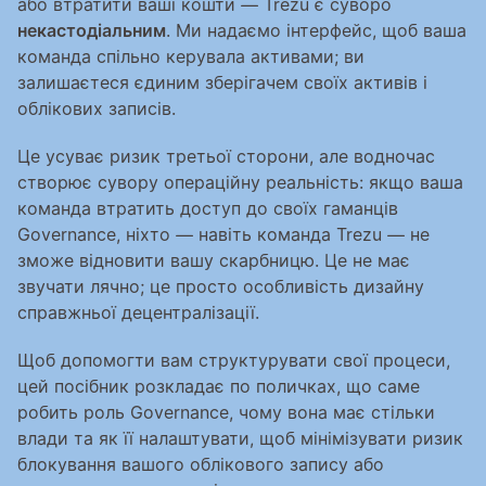
або втратити ваші кошти — Trezu є суворо 
некастодіальним
. Ми надаємо інтерфейс, щоб ваша 
команда спільно керувала активами; ви 
залишаєтеся єдиним зберігачем своїх активів і 
облікових записів.
Це усуває ризик третьої сторони, але водночас 
створює сувору операційну реальність: якщо ваша 
команда втратить доступ до своїх гаманців 
Governance, ніхто — навіть команда Trezu — не 
зможе відновити вашу скарбницю. Це не має 
звучати лячно; це просто особливість дизайну 
справжньої децентралізації.
Щоб допомогти вам структурувати свої процеси, 
цей посібник розкладає по поличках, що саме 
робить роль Governance, чому вона має стільки 
влади та як її налаштувати, щоб мінімізувати ризик 
блокування вашого облікового запису або 