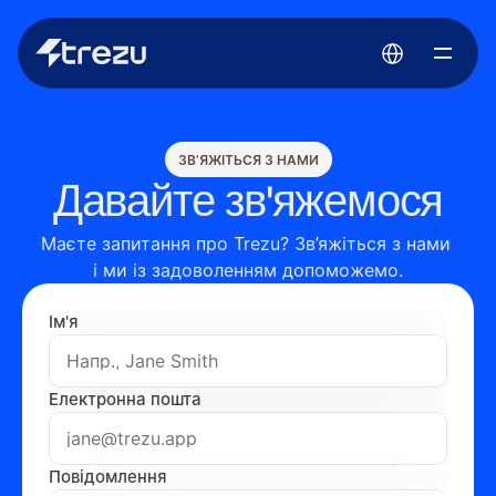
Select Language
ЗВ’ЯЖІТЬСЯ З НАМИ
Давайте зв'яжемося
Маєте запитання про Trezu? Зв’яжіться з нами 
і ми із задоволенням допоможемо.
Ім'я
Електронна пошта
Повідомлення