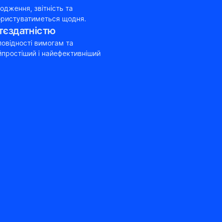
дження, звітність та 
ористуватиметься щодня.
тєздатністю
овідності вимогам та 
ростіший і найефективніший 