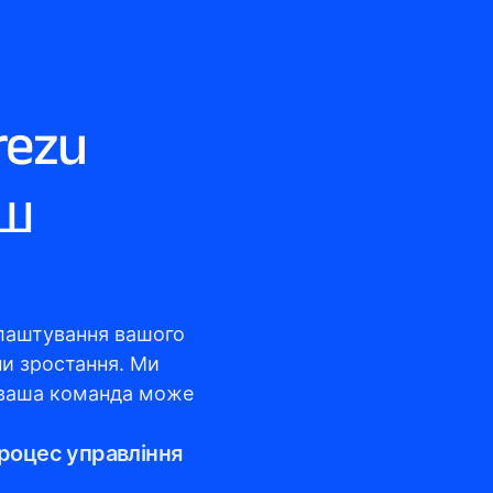
ezu 
ш 
лаштування вашого 
и зростання. Ми 
 ваша команда може 
роцес управління 