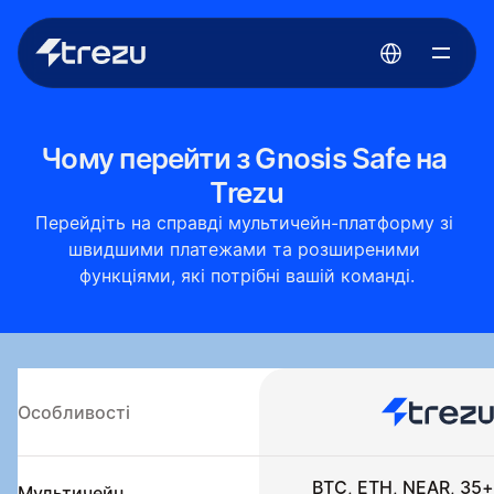
Select Language
Чому перейти з Gnosis Safe на 
Trezu
Перейдіть на справді мультичейн-платформу зі 
швидшими платежами та розширеними 
функціями, які потрібні вашій команді.
Особливості
BTC, ETH, NEAR, 35
Мультичейн