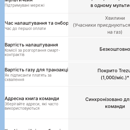
в одному мульти
Підтримувані мережі
Хвилини
Час налаштування та онбординг
(Учасники приєднуються 
Час до першої оплати
на газ)
Вартість налаштування
Безкоштовн
Комісії за розгортання смарт-
контрактів
Вартість газу для транзакцій
Покрито Trezu
Як підписанти платять за 
(1,000/міс.)*
схвалення
Адресна книга команди
Синхронізовано для 
Зберігайте адреси, які часто 
команди
використовуються