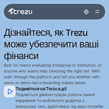
Select Language
Дізнайтеся, як Trezu
може убезпечити ваші
фінанси
Best for teams evaluating Enterprise or Institution, or
anyone who wants help choosing the right tier. We’ll
walk through the platform and tell you whether self-
serve or demo-led onboarding makes sense.
Подивіться на Trezu в дії
Подивіться демонстрацію роботи панелі 
керування та мобільного додатка у 
реальному часі, адаптовану під ваші потреби.