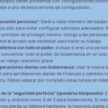
quipos tienen problemas con configuraciones multifir
ebe a uno de estos errores de configuración:
guración perezosa":
 Darle a cada miembro del equipo e
a solo para evitar configurar permisos adecuados. Ap
 principio de privilegio mínimo: otorga a las personas 
te el acceso que necesitan para hacer su trabajo.
illetera con todo el poder:
 Incluso si eres una perso
l, concentrar todo el poder de Gobernanza en un solo 
 un riesgo operativo grave
peraciones diarias con Gobernanza:
 Usar la misma bi
 para aprobaciones diarias de Finanzas y cambios crí
a. Debes separar por completo estas tareas en billet
 de la "seguridad perfecta" (quedarse bloqueado):
 E
gido y unánime como 3 de 3 para Gobernanza. Si solo 
nas pierde su billetera hardware, la tesorería queda 