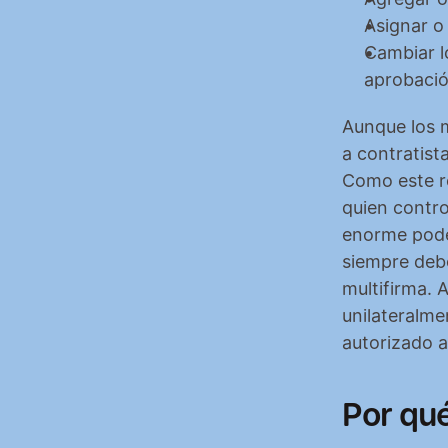
Asignar o
Cambiar lo
aprobació
Aunque los 
a contratist
Como este ro
quien contro
enorme poder estructural es יוק
siempre debe
multifirma. 
unilateralme
autorizado a 
Por qu