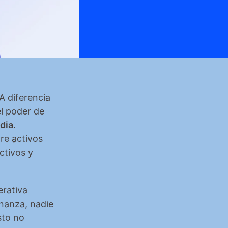
A diferencia 
l poder de 
dia
. 
e activos 
tivos y 
rativa 
nanza, nadie 
to no 