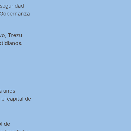
seguridad 
 Gobernanza 
o, Trezu 
otidianos.
 unos 
l capital de 
l de 