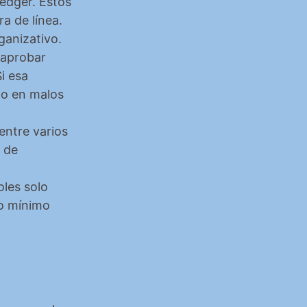
dger. Estos 
 de línea. 
ganizativo.
aprobar 
 esa 
po en malos 
entre varios 
 de 
oles solo 
o mínimo 