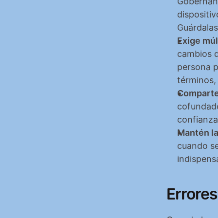
Gobernanz
dispositi
Guárdalas
Exige múl
cambios d
persona pi
términos,
Comparte 
cofundado
confianza
Mantén la
cuando se
indispens
Errore