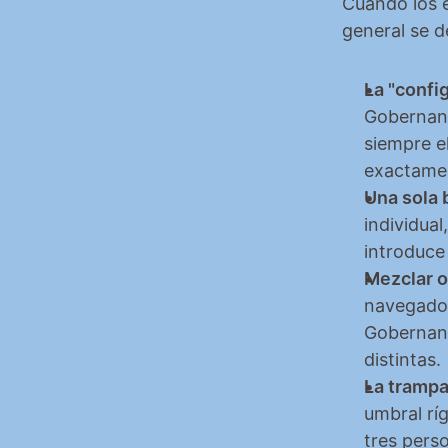
Cuando los e
general se d
La "confi
Gobernanz
siempre el
exactamen
Una sola b
individua
introduce
Mezclar o
navegador
Gobernanz
distintas.
La trampa
umbral rí
tres perso