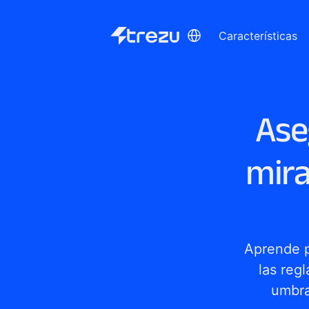
Select Language
Características
Ase
mira
Aprende p
las reg
umbra