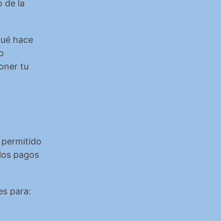
de la 
ué hace 
 
ner tu 
 permitido 
los pagos 
es para: