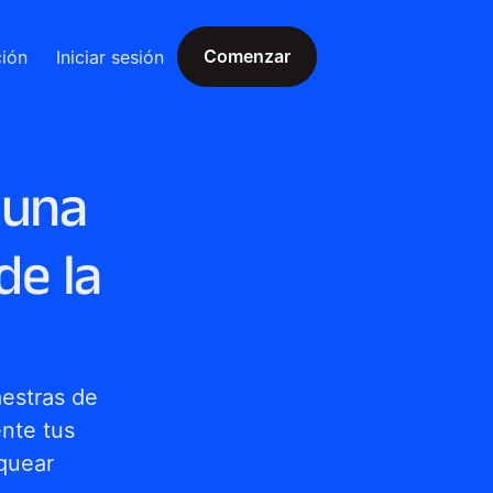
Comenzar
ción
Iniciar sesión
Comenzar
 una
de la
estras de 
nte tus 
quear 