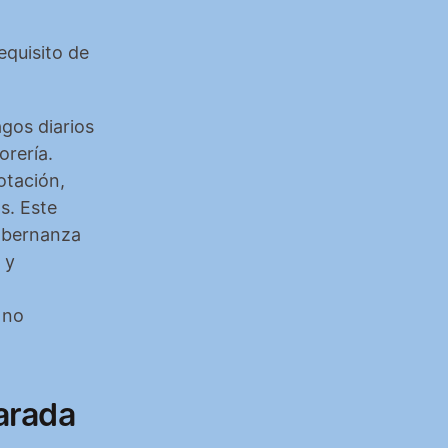
quisito de 
os diarios 
rería. 
tación, 
. Este 
y 
no 
arada