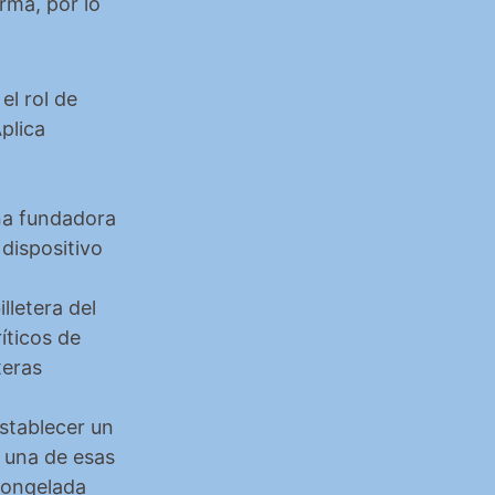
ma, por lo 
l rol de 
lica 
na fundadora 
dispositivo 
lletera del 
ticos de 
eras 
stablecer un 
una de esas 
congelada 