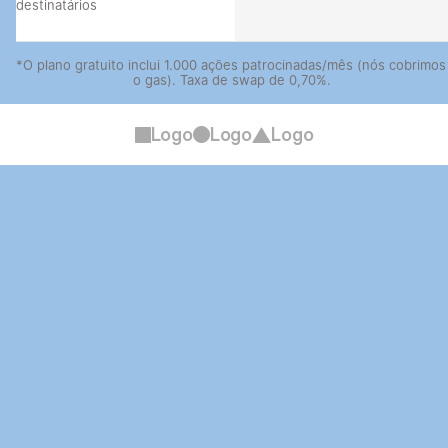
destinatários
*O plano gratuito inclui 1.000 ações patrocinadas/mês (nós cobrimos 
o gas). Taxa de swap de 0,70%.
Logo
Logo
Logo
Pronto para começar
Lance sua tesouraria gratuitamente. Não é necessário 
cartão de crédito.
Comece grátis
Comece grátis