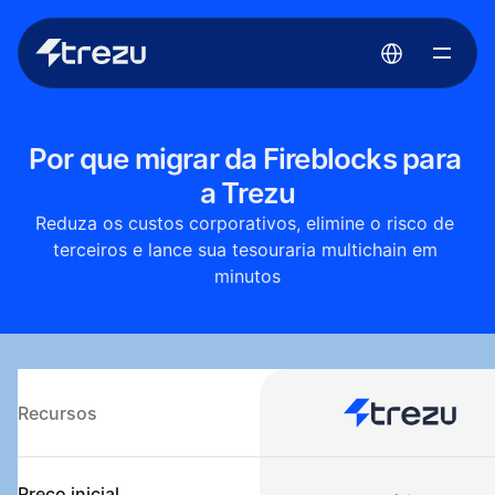
Select Language
Por que migrar da Fireblocks para 
a Trezu
Reduza os custos corporativos, elimine o risco de 
terceiros e lance sua tesouraria multichain em 
minutos
Recursos
Preço inicial